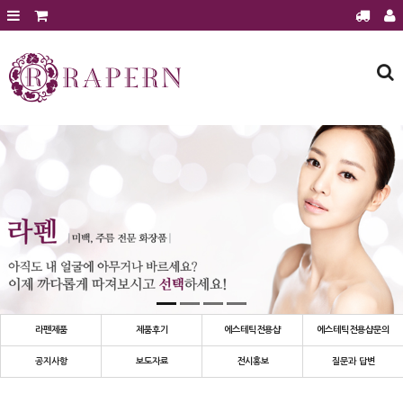
회원가입
로그인
주문조회
장바구니
라펜제품
에스테틱 전용샵
에스테틱 전용샵 문의
에스테틱샵 이달의 행사
제품후기
공지사항
보도자료
라펜제품
제품후기
에스테틱전용샵
에스테틱전용샵문의
전시홍보
공지사항
보도자료
전시홍보
질문과 답변
질문과 답변
건강과 미용정보