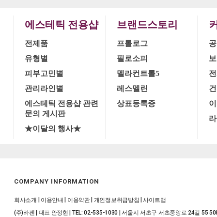
에스테틱 전용샵
브랜드스토리
전제품
프롤로그
공
유형별
필로소피
보
피부고민별
멜라컨트롤5
전
관리라인별
레스멜린
건
에스테틱 전용샵 관련
상표등록증
이
문의 게시판
라
★이달의 행사★
COMPANY INFORMATION
|
|
|
|
회사소개
이용안내
이용약관
개인정보취급방침
사이트맵
(주)라펜 | 대표 안정현 | TEL: 02-535-1030 | 서울시 서초구 서초중앙로 24길 55 5