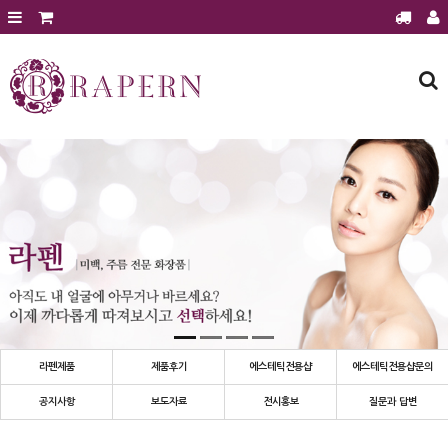
회원가입
로그인
주문조회
장바구니
라펜제품
에스테틱 전용샵
에스테틱 전용샵 문의
에스테틱샵 이달의 행사
제품후기
공지사항
보도자료
라펜제품
제품후기
에스테틱전용샵
에스테틱전용샵문의
전시홍보
공지사항
보도자료
전시홍보
질문과 답변
질문과 답변
건강과 미용정보