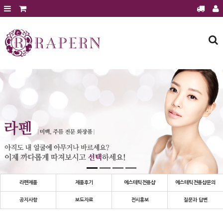
회원가입
로그인
주문조회
장바구니
라펜제품
에스테틱 전용샵
에스테틱 전용샵 문의
에스테틱샵 이달의 행사
제품후기
공지사항
보도자료
라펜제품
제품후기
에스테틱전용샵
에스테틱전용샵문의
전시홍보
공지사항
보도자료
전시홍보
질문과 답변
질문과 답변
건강과 미용정보