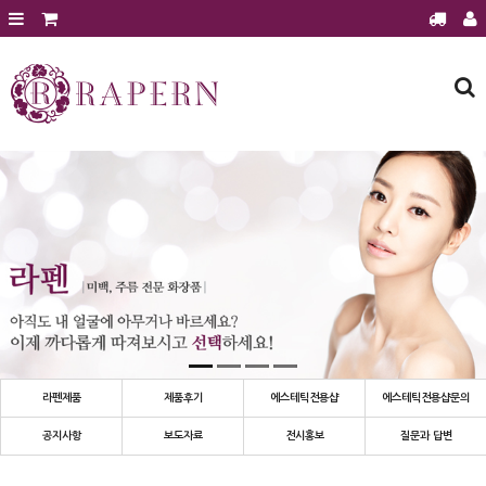
회원가입
로그인
주문조회
장바구니
라펜제품
에스테틱 전용샵
에스테틱 전용샵 문의
에스테틱샵 이달의 행사
제품후기
공지사항
보도자료
라펜제품
제품후기
에스테틱전용샵
에스테틱전용샵문의
전시홍보
공지사항
보도자료
전시홍보
질문과 답변
질문과 답변
건강과 미용정보