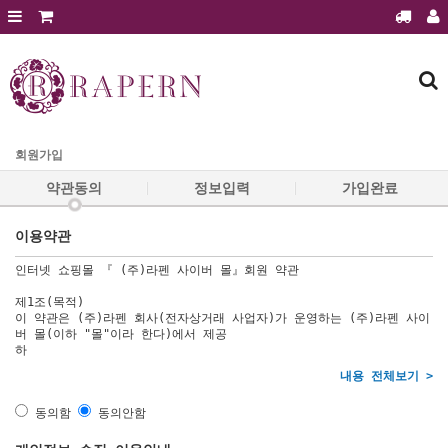
회원가입
로그인
주문조회
장바구니
라펜제품
회원가입
에스테틱 전용샵
약관동의
정보입력
가입완료
에스테틱 전용샵 문의
이용약관
에스테틱샵 이달의 행사
인터넷 쇼핑몰 『 (주)라펜 사이버 몰』회원 약관
제품후기
제1조(목적)
공지사항
이 약관은 (주)라펜 회사(전자상거래 사업자)가 운영하는 (주)라펜 사이
버 몰(이하 "몰"이라 한다)에서 제공
보도자료
하
전시홍보
내용 전체보기 >
질문과 답변
동의함
동의안함
건강과 미용정보