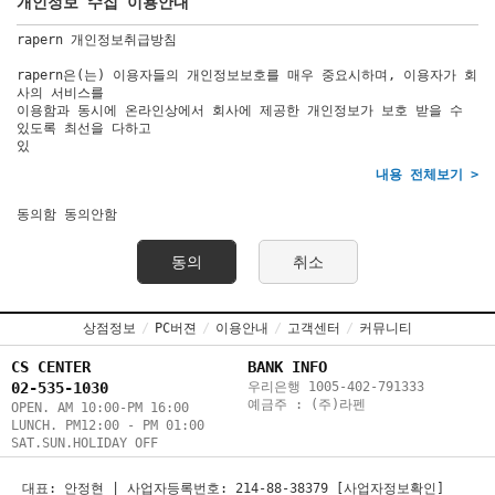
개인정보 수집 이용안내
라펜 전체 스킨맵
rapern 개인정보취급방침
이벤트
rapern은(는) 이용자들의 개인정보보호를 매우 중요시하며, 이용자가 회
사의 서비스를
이용함과 동시에 온라인상에서 회사에 제공한 개인정보가 보호 받을 수
있도록 최선을 다하고
있
내용 전체보기 >
동의함
동의안함
동의
취소
상점정보
/
PC버젼
/
이용안내
/
고객센터
/
커뮤니티
CS CENTER
BANK INFO
02-535-1030
우리은행 1005-402-791333
예금주 : (주)라펜
OPEN. AM 10:00-PM 16:00
LUNCH. PM12:00 - PM 01:00
SAT.SUN.HOLIDAY OFF
대표: 안정현 | 사업자등록번호: 214-88-38379 [사업자정보확인]