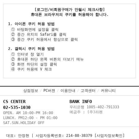
라펜 전체 스킨맵
[로그인/비회원구매가 안될시 체크사항]
휴대폰 브라우저의 쿠키를 허용해야 합니다.
이벤트
1. 아이폰 쿠키 허용 방법
① 바탕화면에 설정을 클릭
② 중간 위치의 Safari를 클릭
③ 중간 쿠키 허용에서 항상으로 클릭
2. 갤럭시 쿠키 허용 방법
① 인터넷 창 열기
② 휴대폰 하단 왼쪽 버튼의 더보기 메뉴
③ 화면 하단의 설정 클릭
④ 쿠키 허용에 V 체크
상점정보
/
PC버젼
/
이용안내
/
고객센터
/
커뮤니티
CS CENTER
BANK INFO
02-535-1030
우리은행 1005-402-791333
예금주 : (주)라펜
OPEN. AM 10:00-PM 16:00
LUNCH. PM12:00 - PM 01:00
SAT.SUN.HOLIDAY OFF
대표: 안정현 | 사업자등록번호: 214-88-38379 [사업자정보확인]