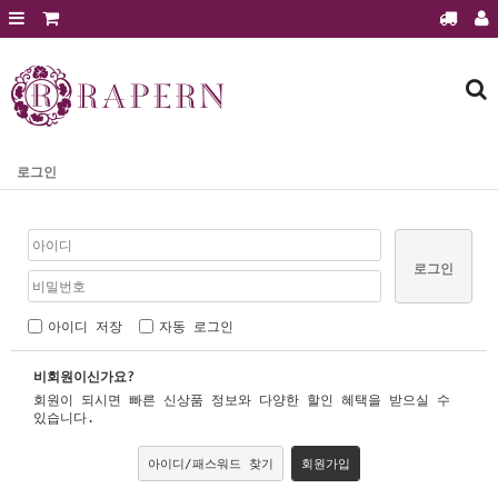
회원가입
로그인
주문조회
장바구니
라펜제품
로그인
에스테틱 전용샵
에스테틱 전용샵 문의
로그인
에스테틱샵 이달의 행사
제품후기
아이디 저장
자동 로그인
공지사항
비회원이신가요?
보도자료
회원이 되시면 빠른 신상품 정보와 다양한 할인 혜택을 받으실 수
전시홍보
있습니다.
질문과 답변
아이디/패스워드 찾기
회원가입
건강과 미용정보