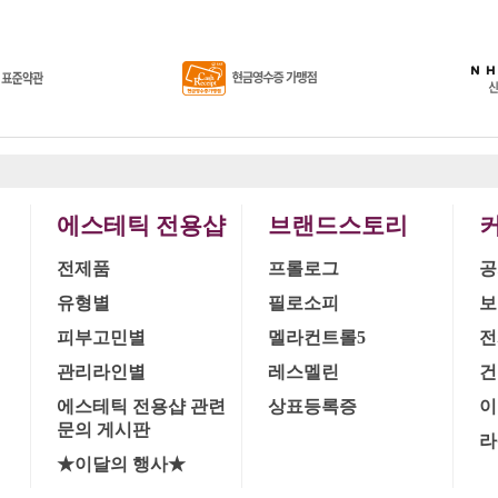
에스테틱 전용샵
브랜드스토리
전제품
프롤로그
공
유형별
필로소피
보
피부고민별
멜라컨트롤5
전
관리라인별
레스멜린
건
에스테틱 전용샵 관련
상표등록증
이
문의 게시판
라
★이달의 행사★