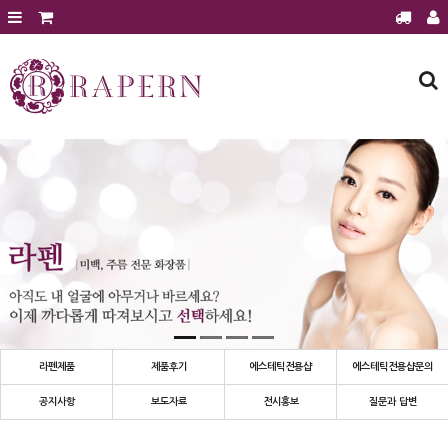
회원가입
로그인
주문조회
장바구니
라펜제품
에스테틱 전용샵
에스테틱 전용샵 문의
에스테틱샵 이달의 행사
제품후기
공지사항
보도자료
라펜제품
제품후기
에스테틱전용샵
에스테틱전용샵문의
전시홍보
공지사항
보도자료
전시홍보
질문과 답변
질문과 답변
건강과 미용정보