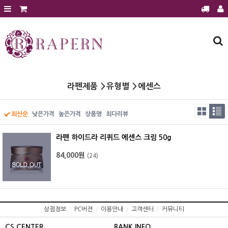
회원가입
로그인
주문조회
장바구니
라펜제품
라펜제품
유형별
에센스
에스테틱 전용샵
에스테틱 전용샵 문의
최신순
낮은가격
높은가격
상품명
최다리뷰
에스테틱샵 이달의 행사
라펜 하이드라 리퀴드 에센스 크림 50g
제품후기
84,000원
(24)
공지사항
보도자료
전시홍보
질문과 답변
상점정보
/
PC버젼
/
이용안내
/
고객센터
/
커뮤니티
건강과 미용정보
CS CENTER
BANK INFO