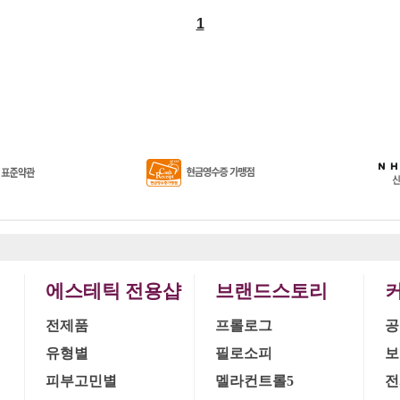
1
에스테틱 전용샵
브랜드스토리
전제품
프롤로그
공
유형별
필로소피
보
피부고민별
멜라컨트롤5
전