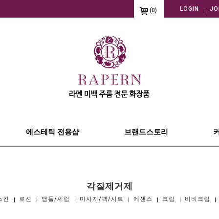
LOGIN
JO
(
0
)
에스테틱 전용샵
브랜드스토리
각질제거제
스킨
로션
앰플/세럼
마사지/팩/시트
에센스
크림
비비크림