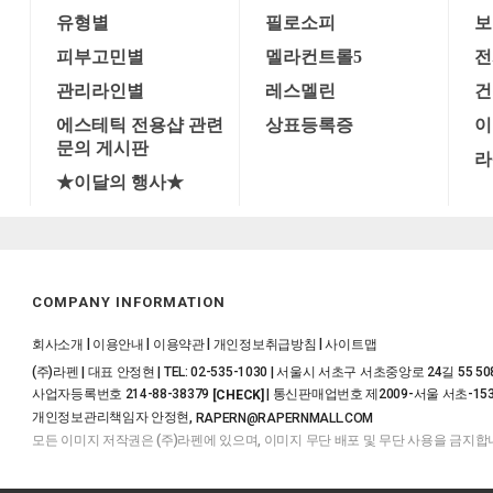
유형별
필로소피
보
피부고민별
멜라컨트롤5
전
관리라인별
레스멜린
건
에스테틱 전용샵 관련
상표등록증
이
문의 게시판
라
★이달의 행사★
COMPANY INFORMATION
|
|
|
|
회사소개
이용안내
이용약관
개인정보취급방침
사이트맵
(주)라펜 | 대표 안정현 | TEL: 02-535-1030 | 서울시 서초구 서초중앙로 24길 55 5
사업자등록번호 214-88-38379
| 통신판매업번호 제2009-서울 서초-15
[CHECK]
개인정보관리책임자 안정현,
RAPERN@RAPERNMALL.COM
모든 이미지 저작권은 (주)라펜에 있으며, 이미지 무단 배포 및 무단 사용을 금지합