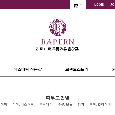
LOGIN
JO
(
0
)
에스테틱 전용샵
브랜드스토리
피부고민별
미백
기미/색소침착
주름개선
수분/보습
영양
흔적/결점커버