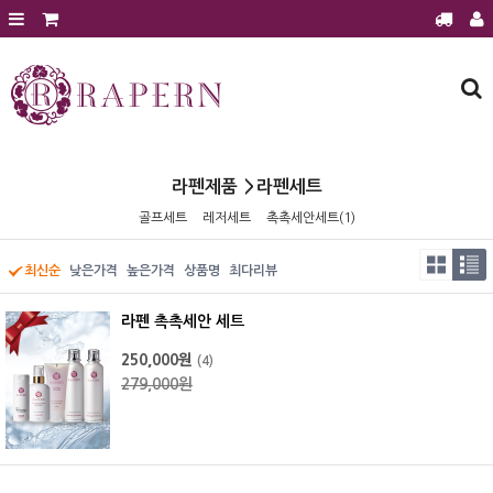
회원가입
로그인
주문조회
장바구니
라펜제품
라펜제품
라펜세트
에스테틱 전용샵
골프세트
레저세트
촉촉세안세트(1)
에스테틱 전용샵 문의
최신순
낮은가격
높은가격
상품명
최다리뷰
에스테틱샵 이달의 행사
제품후기
라펜 촉촉세안 세트
공지사항
250,000원
(4)
보도자료
279,000원
전시홍보
질문과 답변
건강과 미용정보