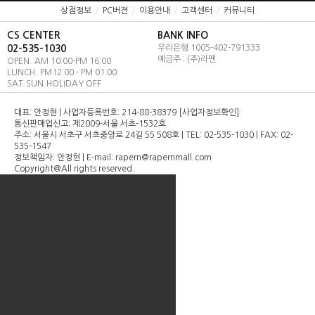
상점정보
/
PC버젼
/
이용안내
/
고객센터
/
커뮤니티
라펜 전체 스킨맵
CS CENTER
BANK INFO
이벤트
02-535-1030
우리은행 1005-402-791333
예금주 : (주)라펜
OPEN. AM 10:00-PM 16:00
LUNCH. PM12:00 - PM 01:00
SAT.SUN.HOLIDAY OFF
대표: 안정현 | 사업자등록번호: 214-88-38379 [사업자정보확인]
통신판매업신고: 제2009-서울 서초-1532호
주소: 서울시 서초구 서초중앙로 24길 55 508호 | TEL: 02-535-1030 | FAX: 02-
535-1547
정보책임자: 안정현 | E-mail: rapern@rapernmall.com
Copyright＠All rights reserved.