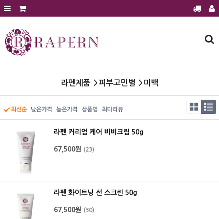
회원가입
로그인
주문조회
장바구니
라펜제품
라펜제품
피부고민별
미백
에스테틱 전용샵
에스테틱 전용샵 문의
최신순
낮은가격
높은가격
상품명
최다리뷰
에스테틱샵 이달의 행사
라펜 커리엄 케어 비비크림 50g
제품후기
67,500원
(23)
공지사항
보도자료
전시홍보
라펜 화이트닝 선 스크린 50g
질문과 답변
67,500원
(30)
건강과 미용정보