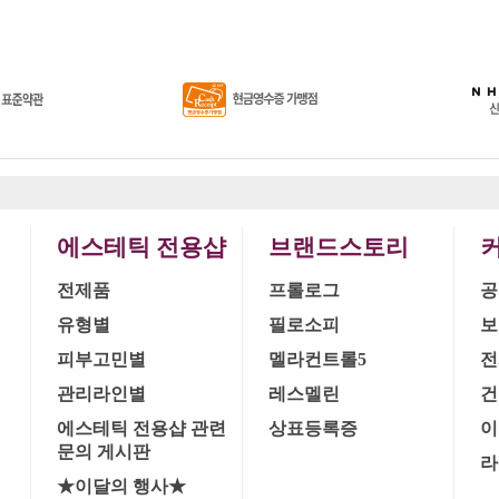
에스테틱 전용샵
브랜드스토리
전제품
프롤로그
공
유형별
필로소피
보
피부고민별
멜라컨트롤5
전
관리라인별
레스멜린
건
에스테틱 전용샵 관련
상표등록증
이
문의 게시판
라
★이달의 행사★