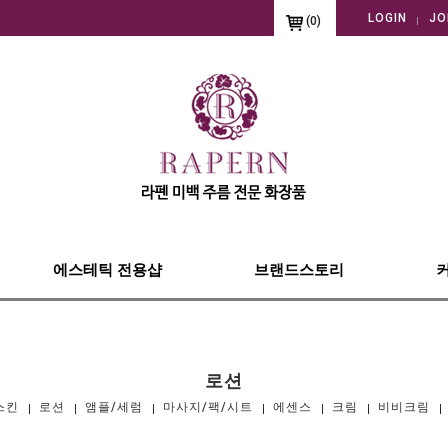
LOGIN
JO
(
0
)
에스테틱 전용샵
브랜드스토리
로션
스킨
로션
앰플/세럼
마사지/팩/시트
에센스
크림
비비크림