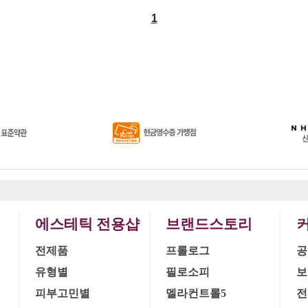
1
에스테틱 전용샵
브랜드스토리
전제품
프롤로그
공
유형별
필로소피
보
피부고민별
멜라컨트롤5
전