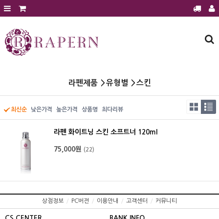
회원가입
로그인
주문조회
장바구니
라펜제품
라펜제품
유형별
스킨
에스테틱 전용샵
에스테틱 전용샵 문의
최신순
낮은가격
높은가격
상품명
최다리뷰
에스테틱샵 이달의 행사
라펜 화이트닝 스킨 소프트너 120ml
제품후기
75,000원
(22)
공지사항
보도자료
전시홍보
질문과 답변
상점정보
/
PC버젼
/
이용안내
/
고객센터
/
커뮤니티
건강과 미용정보
CS CENTER
BANK INFO