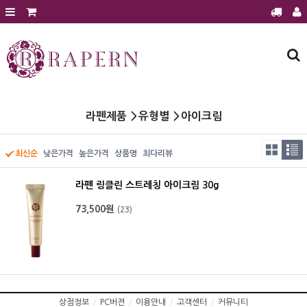
회원가입
로그인
주문조회
장바구니
라펜제품
라펜제품
유형별
아이크림
에스테틱 전용샵
에스테틱 전용샵 문의
최신순
낮은가격
높은가격
상품명
최다리뷰
에스테틱샵 이달의 행사
라펜 링클린 스트레칭 아이크림 30g
제품후기
73,500원
(23)
공지사항
보도자료
전시홍보
질문과 답변
건강과 미용정보
상점정보
/
PC버젼
/
이용안내
/
고객센터
/
커뮤니티